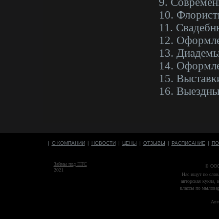
9. Современ
10. Флорист
11. Свадебн
12. Оформл
13. Диадемы
14. Оформле
15. Выставк
16. Выездны
|
О КОМПАНИИ
|
НОВОСТИ
|
ЦЕНЫ
|
ОТЗЫВЫ
|
РАСПИСАНИЕ
|
ПО
Займы под ПТС
© ООО
2021
Нас ищут по слов
авторская кукла, 
классы по мыловар
Авт